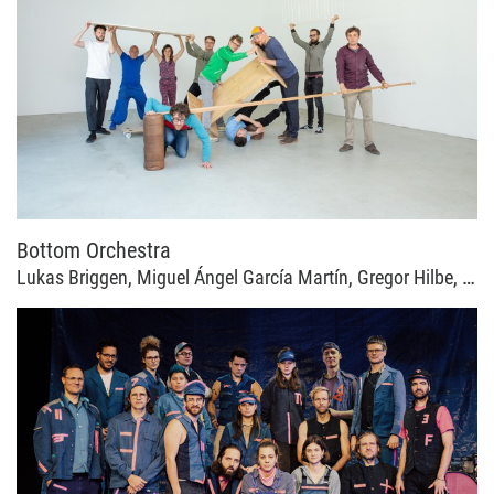
Bottom Orchestra
Lukas Briggen, Miguel Ángel García Martín, Gregor Hilbe, Uli Kempendorff, Almut Kühne, Silvan Schmid, Manuel Troller, Kaspar von Grünigen, Benjamin Weidekamp, Philip Zoubek