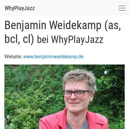
WhyPlayJazz
Benjamin Weidekamp (as,
bcl, cl)
bei WhyPlayJazz
Website:
www.benjaminweidekamp.de