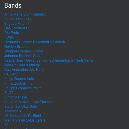
Bands
Anna Maria Sturm Quintett
Bottom Orchestra
Brigade Futur III
Das Kondensat
Die Ernte
FUSK
Gebhard Ullmann Basement Research
Golden Escort
Gropper/Graupe/Lillinger
Johanna Borchert Solo
Kasper Tom / Alexander von Schlippenbach / Rudi Mahall
Mads la Cour’s Almugi
Max Andrzejewski's Hütte
Peuker8
Philip Zoubek Solo
Philip Zoubek Trio
Philipp Gropper’s Philm
PLOT
Simon Kanzler
Stefan Schultze Large Ensemble
Stefan Schultze Solo
Themroc 3
Uli Kempendorff’s Field
Wanja Slavin Lotus Eaters
Z3