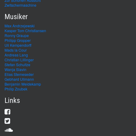
Zur Schönen Aussicht
Zwitschermaschine
Musiker
Max Andrzejewski
Kasper Tom Christiansen
Ronny Graupe
Philipp Gropper
Uli Kempendorff
Mads la Cour
Andreas Lang
Christian Lillinger
Stefan Schultze
Wanja Slavin
Elias Stemeseder
Gebhard Ullmann
Benjamin Weidekamp
Philip Zoubek
Links