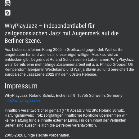
WhyPlayJazz – Independentlabel für
zeitgenössischen Jazz mit Augenmerk auf die
Berliner Szene.
Aus Liebe zum feinen Klang 2005 in Greifswald gegründet. Weil es ihn
umgehauen hat und weil es in dieser eigenwilligen Musik so viel zu
entdecken gibt, begründet Roland Schulz seinen Labelnamen. WhyPlayJazz
weist bereits eine mehrjährige Zusammenarbeit mit u. a. Philipp Gropper, Uli
Kempendorff, Benjamin Weidekamp und Wanja Slavin auf und bereichert die
europäische Jazzszene 2022 mit dem 60sten Release.
Impressum
WhyPlayJazz, Roland Schulz, Eichenstr. 9, 15755 Schwerin, Germany
info@whyplayjazz.de
Inhaltlich Verantwortlicher gemäß § 10 Absatz 3 MDStV: Roland Schulz.
Haftungshinweis: Trotz sorgfältiger inhaltlicher Kontrolle übernehmen wir
keine Haftung für die Inhalte externer Links. Für den Inhalt der Verlinkten
Seiten sind ausschließlich die Betreiber verantwortlich.
2005-2026 Einige Rechte vorbehalten.