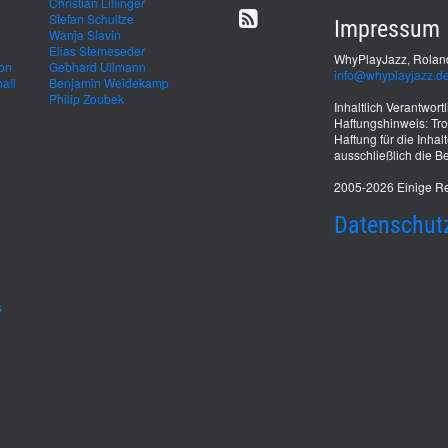
Christian Lillinger
Stefan Schultze
Impressum
Wanja Slavin
Elias Stemeseder
WhyPlayJazz, Roland
von
Gebhard Ullmann
info@whyplayjazz.d
all
Benjamin Weidekamp
Philip Zoubek
Inhaltlich Verantwor
Haftungshinweis: Trot
Haftung für die Inhal
ausschließlich die Be
2005-2026 Einige Re
Datenschut
s