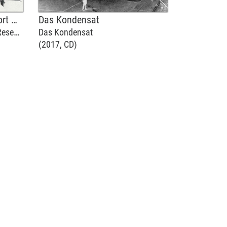
Impromptus and Other Short Works
Das Kondensat
arch
Das Kondensat
(2017, CD)