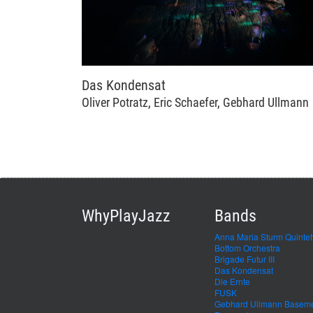
Das Kondensat
Oliver Potratz, Eric Schaefer, Gebhard Ullmann
WhyPlayJazz
Bands
Anna Maria Sturm Quintet
Bottom Orchestra
Brigade Futur III
Das Kondensat
Die Ernte
FUSK
Gebhard Ullmann Basem