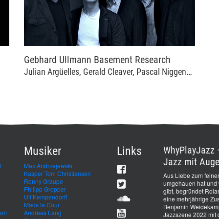
Gebhard Ullmann Basement Research
Julian Argüelles, Gerald Cleaver, Pascal Niggenkemper, Steve Swell, Gebhard Ullmann
Musiker
Links
WhyPlayJazz –
Jazz mit Auge
t
Max Andrzejewski
Kasper Tom Christiansen
Aus Liebe zum feinen
Ronny Graupe
umgehauen hat und we
Philipp Gropper
gibt, begründet Rol
Uli Kempendorff
eine mehrjährige Zus
Mads la Cour
Benjamin Weidekamp 
ent
Andreas Lang
Jazzszene 2022 mit 