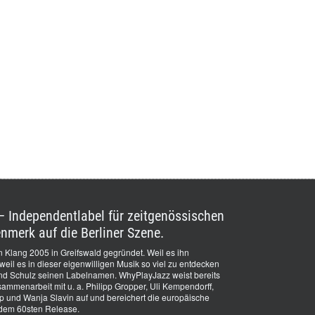
 Independentlabel für zeitgenössischen
nmerk auf die Berliner Szene.
 Klang 2005 in Greifswald gegründet. Weil es ihn
il es in dieser eigenwilligen Musik so viel zu entdecken
and Schulz seinen Labelnamen. WhyPlayJazz weist bereits
ammenarbeit mit u. a. Philipp Gropper, Uli Kempendorff,
und Wanja Slavin auf und bereichert die europäische
dem 60sten Release.