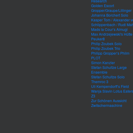
Research
Golden Escort
Gropper/Graupe/Lillinger
Johanna Borchert Solo
Kasper Tom / Alexander 
Schlippenbach / Rudi Mah
Mads la Cour’s Almugi
Max Andrzejewski's Hütte
Peuker8
Philip Zoubek Solo
Philip Zoubek Trio
Philipp Gropper’s Philm
PLOT
Simon Kanzler
Stefan Schultze Large
Ensemble
Stefan Schultze Solo
Themroc 3
Uli Kempendorff’s Field
Wanja Slavin Lotus Eater
Z3
Zur Schönen Aussicht
Zwitschermaschine