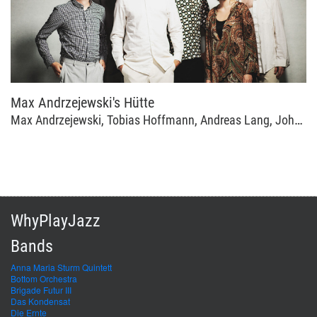
Max Andrzejewski's Hütte
Max Andrzejewski, Tobias Hoffmann, Andreas Lang, Johannes Schleiermacher
WhyPlayJazz
Bands
Anna Maria Sturm Quintett
Bottom Orchestra
Brigade Futur III
Das Kondensat
Die Ernte