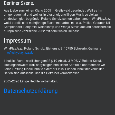
Berliner Szene.
Aus Liebe zum feinen Klang 2005 in Greifswald gegründet. Weil es ihn
umgehauen hat und weil es in dieser eigenwilligen Musik so viel zu
entdecken gibt, begründet Roland Schulz seinen Labelnamen. WhyPlayJazz
weist bereits eine mehrjährige Zusammenarbeit mit u. a. Philipp Gropper, Uli
Kempendorff, Benjamin Weidekamp und Wanja Slavin auf und bereichert die
europäische Jazzszene 2022 mit dem 60sten Release.
Impressum
WhyPlayJazz, Roland Schulz, Eichenstr. 9, 15755 Schwerin, Germany
info@whyplayjazz.de
Inhaltlich Verantwortlicher gemäß § 10 Absatz 3 MDStV: Roland Schulz.
Haftungshinweis: Trotz sorgfältiger inhaltlicher Kontrolle übernehmen wir
keine Haftung für die Inhalte externer Links. Für den Inhalt der Verlinkten
Seiten sind ausschließlich die Betreiber verantwortlich.
2005-2026 Einige Rechte vorbehalten.
Datenschutzerklärung