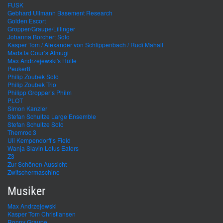
FUSK
Gebhard Ullmann Basement Research
Golden Escort
Gropper/Graupe/Lillinger
Johanna Borchert Solo
Kasper Tom / Alexander von Schlippenbach / Rudi Mahall
Mads la Cour’s Almugi
Max Andrzejewski's Hütte
Peuker8
Philip Zoubek Solo
Philip Zoubek Trio
Philipp Gropper’s Philm
PLOT
Simon Kanzler
Stefan Schultze Large Ensemble
Stefan Schultze Solo
Themroc 3
Uli Kempendorff’s Field
Wanja Slavin Lotus Eaters
Z3
Zur Schönen Aussicht
Zwitschermaschine
Musiker
Max Andrzejewski
Kasper Tom Christiansen
Ronny Graupe