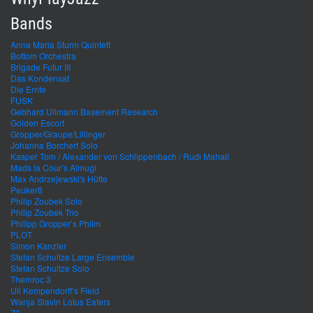
Bands
Anna Maria Sturm Quintett
Bottom Orchestra
Brigade Futur III
Das Kondensat
Die Ernte
FUSK
Gebhard Ullmann Basement Research
Golden Escort
Gropper/Graupe/Lillinger
Johanna Borchert Solo
Kasper Tom / Alexander von Schlippenbach / Rudi Mahall
Mads la Cour’s Almugi
Max Andrzejewski's Hütte
Peuker8
Philip Zoubek Solo
Philip Zoubek Trio
Philipp Gropper’s Philm
PLOT
Simon Kanzler
Stefan Schultze Large Ensemble
Stefan Schultze Solo
Themroc 3
Uli Kempendorff’s Field
Wanja Slavin Lotus Eaters
Z3