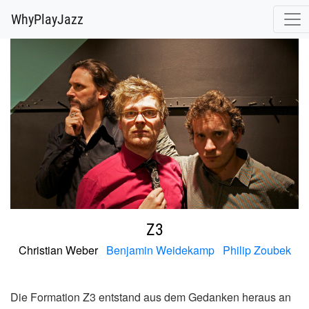
@release.cover_front.variant(resize_to_fit: [700, 700]).url
WhyPlayJazz
Z3
Christian Weber
Benjamin Weidekamp
Philip Zoubek
Die Formation Z3 entstand aus dem Gedanken heraus an