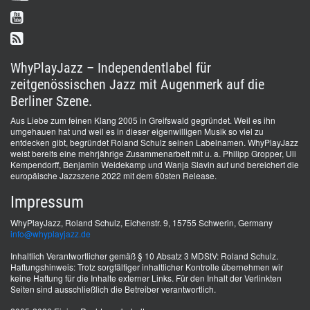
WhyPlayJazz – Independentlabel für
zeitgenössischen Jazz mit Augenmerk auf die
Berliner Szene.
Aus Liebe zum feinen Klang 2005 in Greifswald gegründet. Weil es ihn
umgehauen hat und weil es in dieser eigenwilligen Musik so viel zu
entdecken gibt, begründet Roland Schulz seinen Labelnamen. WhyPlayJazz
weist bereits eine mehrjährige Zusammenarbeit mit u. a. Philipp Gropper, Uli
Kempendorff, Benjamin Weidekamp und Wanja Slavin auf und bereichert die
europäische Jazzszene 2022 mit dem 60sten Release.
Impressum
WhyPlayJazz, Roland Schulz, Eichenstr. 9, 15755 Schwerin, Germany
info@whyplayjazz.de
Inhaltlich Verantwortlicher gemäß § 10 Absatz 3 MDStV: Roland Schulz.
Haftungshinweis: Trotz sorgfältiger inhaltlicher Kontrolle übernehmen wir
keine Haftung für die Inhalte externer Links. Für den Inhalt der Verlinkten
Seiten sind ausschließlich die Betreiber verantwortlich.