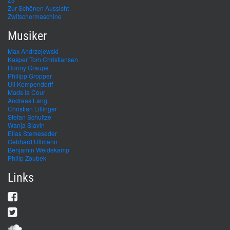
Zur Schönen Aussicht
Zwitschermaschine
Musiker
Max Andrzejewski
Kasper Tom Christiansen
Ronny Graupe
Philipp Gropper
Uli Kempendorff
Mads la Cour
Andreas Lang
Christian Lillinger
Stefan Schultze
Wanja Slavin
Elias Stemeseder
Gebhard Ullmann
Benjamin Weidekamp
Philip Zoubek
Links