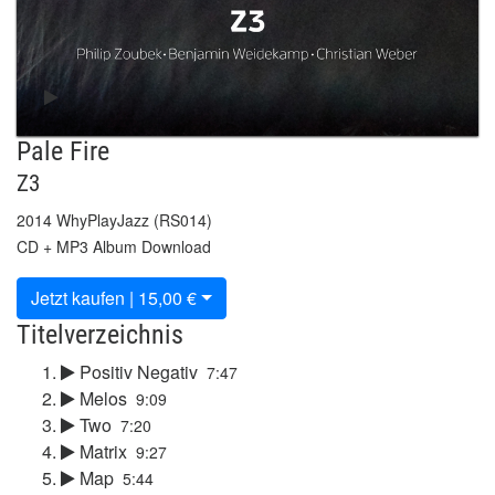
Pale Fire
Z3
2014 WhyPlayJazz (RS014)
CD + MP3 Album Download
Jetzt kaufen | 15,00 €
Titelverzeichnis
Positiv Negativ
7:47
Melos
9:09
Two
7:20
Matrix
9:27
Map
5:44