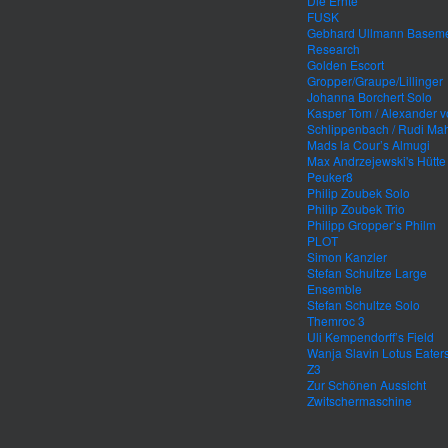
Die Ernte
FUSK
Gebhard Ullmann Basem
Research
Golden Escort
Gropper/Graupe/Lillinger
Johanna Borchert Solo
Kasper Tom / Alexander 
Schlippenbach / Rudi Mah
Mads la Cour’s Almugi
Max Andrzejewski's Hütte
Peuker8
Philip Zoubek Solo
Philip Zoubek Trio
Philipp Gropper’s Philm
PLOT
Simon Kanzler
Stefan Schultze Large
Ensemble
Stefan Schultze Solo
Themroc 3
Uli Kempendorff’s Field
Wanja Slavin Lotus Eater
Z3
Zur Schönen Aussicht
Zwitschermaschine