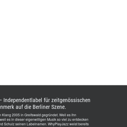
 Independentlabel für zeitgenössischen
nmerk auf die Berliner Szene.
 Klang 2005 in Greifswald gegründet. Weil es ihn
il es in dieser eigenwilligen Musik so viel zu entdecken
and Schulz seinen Labelnamen. WhyPlayJazz weist bereits