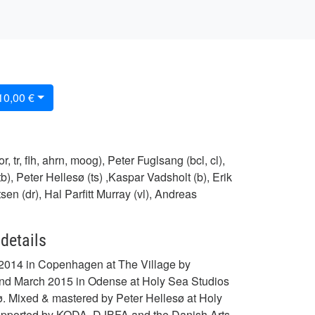
 10,00 €
, tr, flh, ahrn, moog), Peter Fuglsang (bcl, cl),
), Peter Hellesø (ts) ,Kaspar Vadsholt (b), Erik
n (dr), Hal Parfitt Murray (vl), Andreas
details
2014 in Copenhagen at The Village by
d March 2015 in Odense at Holy Sea Studios
ø. Mixed & mastered by Peter Hellesø at Holy
upported by KODA, DJBFA and the Danish Arts