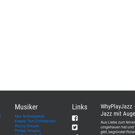
Musiker
Links
WhyPlayJazz –
Jazz mit Auge
t
Max Andrzejewski
Kasper Tom Christiansen
Aus Liebe zum feinen
Ronny Graupe
umgehauen hat und we
Philipp Gropper
gibt, begründet Rol