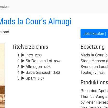
ersion
Mads la Cour’s Almugi
nload
Jetzt kaufen |
Titelverzeichnis
Besetzung
Intro
Mads la Cour (cor
2:08
Sir Dance a Lot
Steen Hansen (tb
8:47
Allmogen
Svendsen Laustse
4:28
Baba Ganoush
Tophøj (vl, va)
3:02
Spam
8:57
Produktions
Recorded April 
Thomas Vang an
by Peter Helles
Sea Studios. S