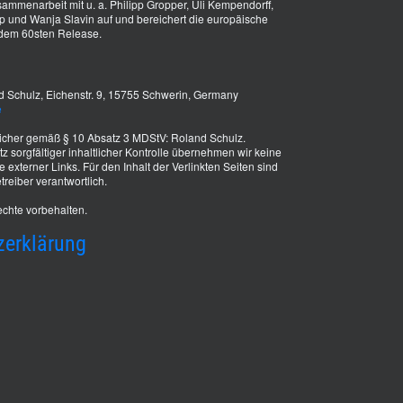
ammenarbeit mit u. a. Philipp Gropper, Uli Kempendorff,
und Wanja Slavin auf und bereichert die europäische
dem 60sten Release.
 Schulz, Eichenstr. 9, 15755 Schwerin, Germany
e
tlicher gemäß § 10 Absatz 3 MDStV: Roland Schulz.
z sorgfältiger inhaltlicher Kontrolle übernehmen wir keine
te externer Links. Für den Inhalt der Verlinkten Seiten sind
treiber verantwortlich.
chte vorbehalten.
zerklärung