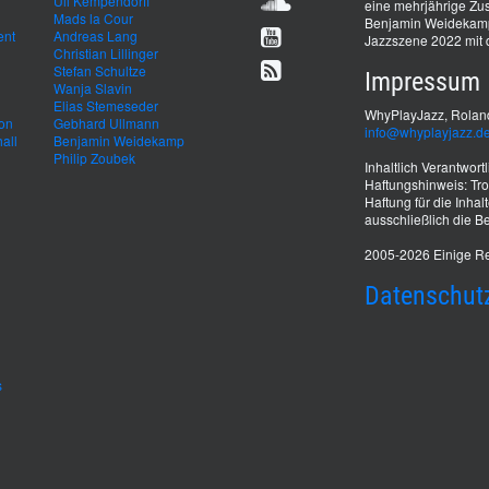
Uli Kempendorff
eine mehrjährige Zus
Mads la Cour
Benjamin Weidekamp 
ent
Andreas Lang
Jazzszene 2022 mit 
Christian Lillinger
Stefan Schultze
Impressum
Wanja Slavin
Elias Stemeseder
WhyPlayJazz, Roland
von
Gebhard Ullmann
info@whyplayjazz.d
all
Benjamin Weidekamp
Philip Zoubek
Inhaltlich Verantwor
Haftungshinweis: Trot
Haftung für die Inhal
ausschließlich die Be
2005-2026 Einige Re
Datenschut
s