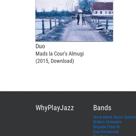
Duo
Mads la Cour’s Almugi
(2015, Download)
WhyPlayJazz
Bands
Anna Maria Sturm Quintet
Bottom Orchestra
Brigade Futur III
Das Kondensat