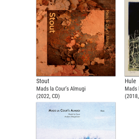
Stout
Hule
Mads la Cour’s Almugi
Mads l
(2022, CD)
(2018,