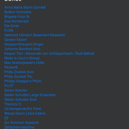
Anna Maria Sturm Quintett
Bottom Orchestra
Brigade Futur III
Das Kondensat
Die Ernte
FUSK
Gebhard Ullmann Basement Research
Golden Escort
Gropper/Graupe/Lillinger
Johanna Borchert Solo
Kasper Tom / Alexander von Schlippenbach / Rudi Mahall
Mads la Cour’s Almugi
Max Andrzejewski's Hütte
Peuker8
Philip Zoubek Solo
Philip Zoubek Trio
Philipp Gropper’s Philm
PLOT
Simon Kanzler
Stefan Schultze Large Ensemble
Stefan Schultze Solo
Themroc 3
Uli Kempendorff’s Field
Wanja Slavin Lotus Eaters
Z3
Zur Schönen Aussicht
Zwitschermaschine