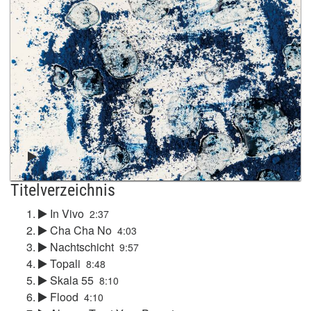
Titelverzeichnis
In Vivo
2:37
Cha Cha No
4:03
Nachtschicht
9:57
Topali
8:48
Skala 55
8:10
Flood
4:10