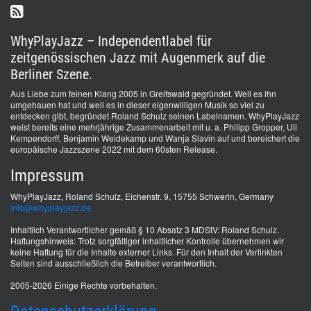
WhyPlayJazz – Independentlabel für
zeitgenössischen Jazz mit Augenmerk auf die
Berliner Szene.
Aus Liebe zum feinen Klang 2005 in Greifswald gegründet. Weil es ihn
umgehauen hat und weil es in dieser eigenwilligen Musik so viel zu
entdecken gibt, begründet Roland Schulz seinen Labelnamen. WhyPlayJazz
weist bereits eine mehrjährige Zusammenarbeit mit u. a. Philipp Gropper, Uli
Kempendorff, Benjamin Weidekamp und Wanja Slavin auf und bereichert die
europäische Jazzszene 2022 mit dem 60sten Release.
Impressum
WhyPlayJazz, Roland Schulz, Eichenstr. 9, 15755 Schwerin, Germany
info@whyplayjazz.de
Inhaltlich Verantwortlicher gemäß § 10 Absatz 3 MDStV: Roland Schulz.
Haftungshinweis: Trotz sorgfältiger inhaltlicher Kontrolle übernehmen wir
keine Haftung für die Inhalte externer Links. Für den Inhalt der Verlinkten
Seiten sind ausschließlich die Betreiber verantwortlich.
2005-2026 Einige Rechte vorbehalten.