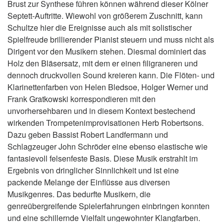
Brust zur Synthese führen können während dieser Kölner
Septett-Auftritte. Wiewohl von größerem Zuschnitt, kann
Schultze hier die Ereignisse auch als mit solistischer
Spielfreude brillierender Pianist steuern und muss nicht als
Dirigent vor den Musikern stehen. Diesmal dominiert das
Holz den Bläsersatz, mit dem er einen filigraneren und
dennoch druckvollen Sound kreieren kann. Die Flöten- und
Klarinettenfarben von Helen Bledsoe, Holger Werner und
Frank Gratkowski korrespondieren mit den
unvorhersehbaren und in diesem Kontext bestechend
wirkenden Trompetenimprovisationen Herb Robertsons.
Dazu geben Bassist Robert Landfermann und
Schlagzeuger John Schröder eine ebenso elastische wie
fantasievoll felsenfeste Basis. Diese Musik erstrahlt im
Ergebnis von dringlicher Sinnlichkeit und ist eine
packende Melange der Einflüsse aus diversen
Musikgenres. Das bedurfte Musikern, die
genreübergreifende Spielerfahrungen einbringen konnten
und eine schillernde Vielfalt ungewohnter Klangfarben.