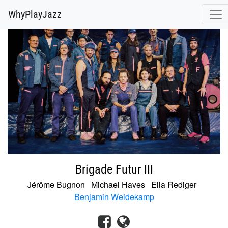
@release.cover_front.variant(resize_to_fit: [700, 700]).url
WhyPlayJazz
Brigade Futur III
Jérôme Bugnon
Michael Haves
Elia Rediger
Benjamin Weidekamp