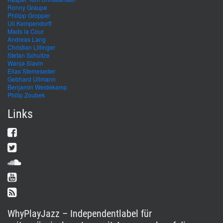
Ronny Graupe
Philipp Gropper
Uli Kempendorff
Mads la Cour
Andreas Lang
Christian Lillinger
Stefan Schultze
Wanja Slavin
Elias Stemeseder
Gebhard Ullmann
Benjamin Weidekamp
Philip Zoubek
Links
WhyPlayJazz – Independentlabel für