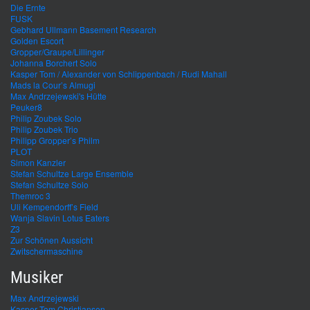
Die Ernte
FUSK
Gebhard Ullmann Basement Research
Golden Escort
Gropper/Graupe/Lillinger
Johanna Borchert Solo
Kasper Tom / Alexander von Schlippenbach / Rudi Mahall
Mads la Cour’s Almugi
Max Andrzejewski's Hütte
Peuker8
Philip Zoubek Solo
Philip Zoubek Trio
Philipp Gropper’s Philm
PLOT
Simon Kanzler
Stefan Schultze Large Ensemble
Stefan Schultze Solo
Themroc 3
Uli Kempendorff’s Field
Wanja Slavin Lotus Eaters
Z3
Zur Schönen Aussicht
Zwitschermaschine
Musiker
Max Andrzejewski
Kasper Tom Christiansen