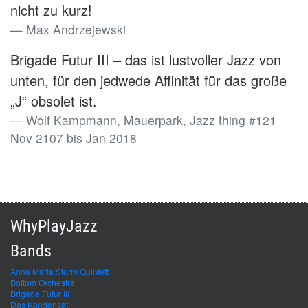
nicht zu kurz!
Max Andrzejewski
Brigade Futur III – das ist lustvoller Jazz von
unten, für den jedwede Affinität für das große
„J“ obsolet ist.
Wolf Kampmann, Mauerpark, Jazz thing #121
Nov 2107 bis Jan 2018
WhyPlayJazz
Bands
Anna Maria Sturm Quintett
Bottom Orchestra
Brigade Futur III
Das Kondensat