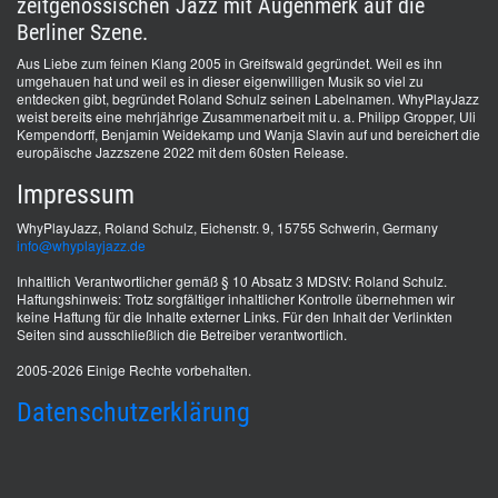
zeitgenössischen Jazz mit Augenmerk auf die
Berliner Szene.
Aus Liebe zum feinen Klang 2005 in Greifswald gegründet. Weil es ihn
umgehauen hat und weil es in dieser eigenwilligen Musik so viel zu
entdecken gibt, begründet Roland Schulz seinen Labelnamen. WhyPlayJazz
weist bereits eine mehrjährige Zusammenarbeit mit u. a. Philipp Gropper, Uli
Kempendorff, Benjamin Weidekamp und Wanja Slavin auf und bereichert die
europäische Jazzszene 2022 mit dem 60sten Release.
Impressum
WhyPlayJazz, Roland Schulz, Eichenstr. 9, 15755 Schwerin, Germany
info@whyplayjazz.de
Inhaltlich Verantwortlicher gemäß § 10 Absatz 3 MDStV: Roland Schulz.
Haftungshinweis: Trotz sorgfältiger inhaltlicher Kontrolle übernehmen wir
keine Haftung für die Inhalte externer Links. Für den Inhalt der Verlinkten
Seiten sind ausschließlich die Betreiber verantwortlich.
2005-2026 Einige Rechte vorbehalten.
Datenschutzerklärung