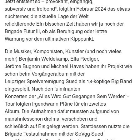
Jetzt entsteht so – provokant, eingängig,
subversiv und treibend“, folgt im Februar 2024 das etwas
nüchterner, die aktuelle Lage der Welt
reflektierende Ein bisschen Zeit haben wir ja noch der
Brigade Futur III, ob als Beruhigung oder letzte
Warnung vor dem ultimativen Kipppunkt.
Die Musiker, Komponisten, Künstler (und noch vieles
mehr) Benjamin Weidekamp, Elia Rediger,
Jérôme Bugnon und Michael Haves haben ihr Projekt wie
schon beim Vorgängeralbum mit der
Leipziger Spielvereinigung Sued als 18-köpfige Big Band
eingespielt. Nach den fulminanten
Konzerten der „Alles Wird Gut Gegangen Sein Werden”-
Tour folgten irgendwann Pläne für ein zweites
Album. Die Aufnahmen dafür mussten aufgrund von
manahntesschon dreimal verschoben und
schließlich auf Eis gelegt werden. Stattdessen nutzte die
Brigade Testaufnahmen mit der SpVgg Sued