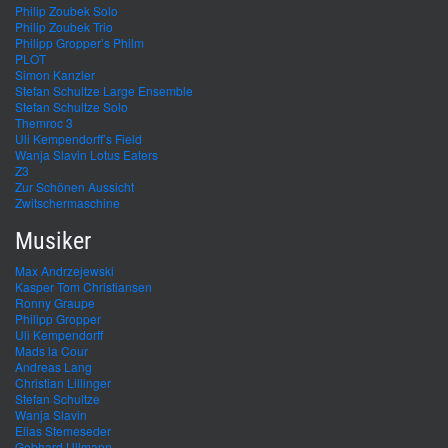
Philip Zoubek Solo
Philip Zoubek Trio
Philipp Gropper’s Philm
PLOT
Simon Kanzler
Stefan Schultze Large Ensemble
Stefan Schultze Solo
Themroc 3
Uli Kempendorff’s Field
Wanja Slavin Lotus Eaters
Z3
Zur Schönen Aussicht
Zwitschermaschine
Musiker
Max Andrzejewski
Kasper Tom Christiansen
Ronny Graupe
Philipp Gropper
Uli Kempendorff
Mads la Cour
Andreas Lang
Christian Lillinger
Stefan Schultze
Wanja Slavin
Elias Stemeseder
Gebhard Ullmann