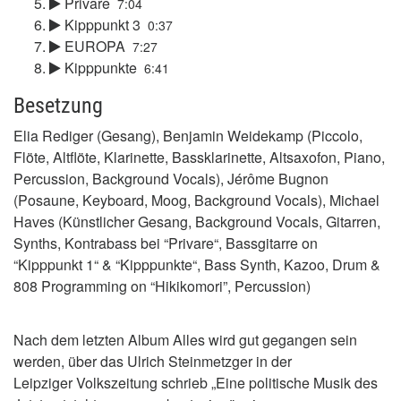
Privare
7:04
Kipppunkt 3
0:37
EUROPA
7:27
Kipppunkte
6:41
Besetzung
Elia Rediger (Gesang), Benjamin Weidekamp (Piccolo,
Flöte, Altflöte, Klarinette, Bassklarinette, Altsaxofon, Piano,
Percussion, Background Vocals), Jérôme Bugnon
(Posaune, Keyboard, Moog, Background Vocals), Michael
Haves (Künstlicher Gesang, Background Vocals, Gitarren,
Synths, Kontrabass bei “Privare“, Bassgitarre on
“Kipppunkt 1“ & “Kipppunkte“, Bass Synth, Kazoo, Drum &
808 Programming on “Hikikomori”, Percussion)
Nach dem letzten Album Alles wird gut gegangen sein
werden, über das Ulrich Steinmetzger in der
Leipziger Volkszeitung schrieb „Eine politische Musik des