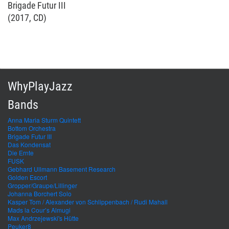
Brigade Futur III
(2017, CD)
WhyPlayJazz
Bands
Anna Maria Sturm Quintett
Bottom Orchestra
Brigade Futur III
Das Kondensat
Die Ernte
FUSK
Gebhard Ullmann Basement Research
Golden Escort
Gropper/Graupe/Lillinger
Johanna Borchert Solo
Kasper Tom / Alexander von Schlippenbach / Rudi Mahall
Mads la Cour’s Almugi
Max Andrzejewski's Hütte
Peuker8