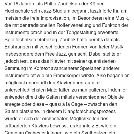
Vor 15 Jahren, als Philip Zoubek an der Kölner
Hochschule sein Jazz-Studium begann, faszinierte ihn am
meisten die freie Improvisation, im Besonderen eine Musik,
die mit der traditionellen Rollenverteilung und Funktion der
Instrumente brach und in der Tongestaltung erweiterte
Spieltechniken einbezog. Zoubek hatte bereits damals
Erfahrungen mit verschiedenen Formen von freier Musik,
insbesondere dem Free Jazz, gemacht. Dabei stellte er
jedoch fest, dass das Klavier mit seiner quantisierten
Stimmung im Kontext avancierterer Spielarten anderer
Instrumente oft wie ein Fremdkörper wirkte. Also begann er
möglichst unbedarft den Klavierinnenraum mit
unterschiedlichsten Materialien zu manipulieren, indem er
entweder direkt die Saiten mittels verschiedener Objekte
anregte oder diese – quasi à la Cage – zwischen den
Saiten platzierte. In diesem Klangforschungsprozess
wurde er sich der orchestralen Möglichkeiten des
präparierten Klaviers bewusst: es konnte z.B. wie ein
Gamelan Orchester klingen, wie ein Synthesizer, ein