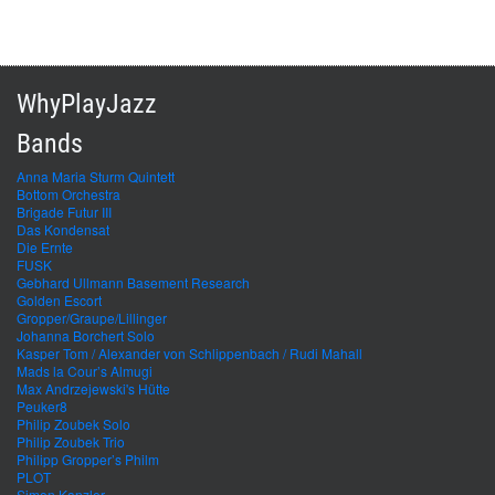
WhyPlayJazz
Bands
Anna Maria Sturm Quintett
Bottom Orchestra
Brigade Futur III
Das Kondensat
Die Ernte
FUSK
Gebhard Ullmann Basement Research
Golden Escort
Gropper/Graupe/Lillinger
Johanna Borchert Solo
Kasper Tom / Alexander von Schlippenbach / Rudi Mahall
Mads la Cour’s Almugi
Max Andrzejewski's Hütte
Peuker8
Philip Zoubek Solo
Philip Zoubek Trio
Philipp Gropper’s Philm
PLOT
Simon Kanzler