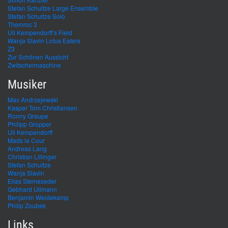
Stefan Schultze Large Ensemble
Stefan Schultze Solo
Themroc 3
Uli Kempendorff’s Field
Wanja Slavin Lotus Eaters
Z3
Zur Schönen Aussicht
Zwitschermaschine
Musiker
Max Andrzejewski
Kasper Tom Christiansen
Ronny Graupe
Philipp Gropper
Uli Kempendorff
Mads la Cour
Andreas Lang
Christian Lillinger
Stefan Schultze
Wanja Slavin
Elias Stemeseder
Gebhard Ullmann
Benjamin Weidekamp
Philip Zoubek
Links