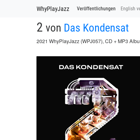
WhyPlayJazz
Veröffentlichungen
English v
2
von
Das Kondensat
2021 WhyPlayJazz (WPJ057), CD + MP3 Alb