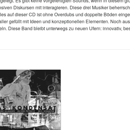
elegt. Es gibt keine vorgefertigten Sounds, wenn in diesem glü
ensiven Diskursen mit interagieren. Diese drei Musiker beherrsch
lles auf dieser CD ist ohne Overdubs und doppelte Böden eingesp
raller gefüllt mit Ideen und konzeptionellen Elementen. Noch ausg
teln. Diese Band bleibt unterwegs zu neuen Ufern: innovativ, bes