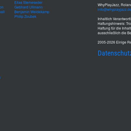
Elias Stemeseder
WhyPlayJazz, Roland
von
Gebhard Ullmann
info@whyplayjazz.d
all
Benjamin Weidekamp
Philip Zoubek
Inhaltlich Verantwor
Haftungshinweis: Trot
Haftung für die Inhal
ausschließlich die Be
2005-2026 Einige Re
Datenschut
s