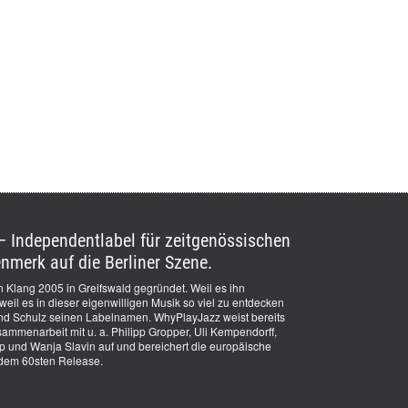
 Independentlabel für zeitgenössischen
nmerk auf die Berliner Szene.
 Klang 2005 in Greifswald gegründet. Weil es ihn
il es in dieser eigenwilligen Musik so viel zu entdecken
and Schulz seinen Labelnamen. WhyPlayJazz weist bereits
ammenarbeit mit u. a. Philipp Gropper, Uli Kempendorff,
und Wanja Slavin auf und bereichert die europäische
dem 60sten Release.