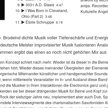
3031 A.D. Stasis
4:47
amps. Recorded 
I Was Born in Cleveland,
Kulturelle Ange
Ohio (Part 2)
3:48
Étoile Schnuppe
6:19
. Brodelnd dichte Musik voller Tiefenschärfe und Energie
deutsche Meister improvisierter Musik fusionieren Anal
sammen ergibt das einen so noch nicht gehörten Mix au
ein Konzept schreit nach mehr. Wieder ist da dieser in die Bei
ehen hört. Wieder dieses ineinander Übergleiten der Element
organische Miteinander künstlicher und handgemachter Sounds, d
 wenn mittlerweile Veranstalter im In- und Ausland diese Band
und die Musiker in ihren Interaktionen die Electronics ganz und
erden sie bei dieser drängenden Musik für Beine und Kopf zur 
 Rock der siebziger Jahre neu, implementiert aber auch Dub, S
emdete Interviewsegmente des charismatischen Saxofonisten Albe