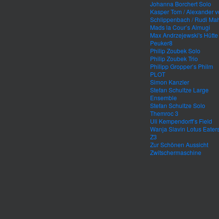
Johanna Borchert Solo
Kasper Tom / Alexander 
Schlippenbach / Rudi Mah
Mads la Cour’s Almugi
Max Andrzejewski's Hütte
Peuker8
Philip Zoubek Solo
Philip Zoubek Trio
Philipp Gropper’s Philm
PLOT
Simon Kanzler
Stefan Schultze Large
Ensemble
Stefan Schultze Solo
Themroc 3
Uli Kempendorff’s Field
Wanja Slavin Lotus Eater
Z3
Zur Schönen Aussicht
Zwitschermaschine