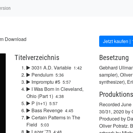
ersion
um Download
Jetzt kaufen |
Titelverzeichnis
Besetzung
3031 A.D. Variable
Gebhard Ullman
1:42
Pendulum
sampler), Oliver
5:36
Impromptu #5
synthesizer), Er
5:57
I Was Born in Cleveland,
Produktions
Ohio (Part 1)
4:38
P (n+1)
5:57
Recorded June 
Bass Revenge
4:45
30/31, 2020 by 
Certain Patterns in The
Produced by Da
Field
5:03
Oliver Potratz.
Lazer ’73
4:48
artwork by Mich