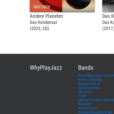
Andere Planeten
Das 
Das Kondensat
Das K
(2023, CD)
(2017,
WhyPlayJazz
Bands
Anna Maria Sturm Quintet
Bottom Orchestra
Brigade Futur III
Das Kondensat
Die Ernte
FUSK
Gebhard Ullmann Basem
Research
Golden Escort
Gropper/Graupe/Lillinger