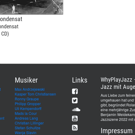
Kondensat
ondensat
 CD)
Musiker
Links
WhyPlayJazz –
Jazz mit Auge
t
Max Andrzejewski
Kasper Tom Christiansen
Aus Liebe zum feinen
Ronny Graupe
umgehauen hat und we
Philipp Gropper
gibt, begründet Rol
Uli Kempendorff
eine mehrjährige Zus
Mads la Cour
Benjamin Weidekamp 
ent
Andreas Lang
Jazzszene 2022 mit 
Christian Lillinger
Stefan Schultze
Impressum
Wanja Slavin