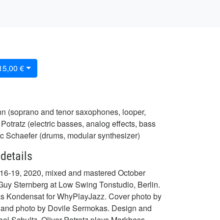
 15,00 €
n (soprano and tenor saxophones, looper,
 Potratz (electric basses, analog effects, bass
ic Schaefer (drums, modular synthesizer)
details
16-19, 2020, mixed and mastered October
Guy Sternberg at Low Swing Tonstudio, Berlin.
s Kondensat for WhyPlayJazz. Cover photo by
 Band photo by Dovile Sermokas. Design and
ael Schultz. Oliver Potratz plays Markbass